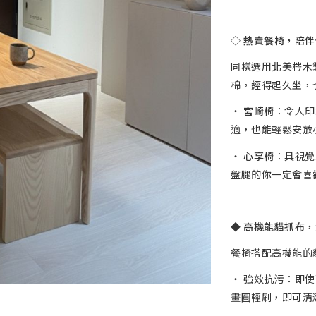
◇
熱賣餐椅，陪伴
同樣選用北美梣木
棉，經得起久坐，
‧
宮崎椅
：令人印
適，也能輕鬆安放
‧
心享椅
：具視覺
盤腿的你一定會喜
◆
高機能貓抓布，
餐椅搭配高機能的
‧ 強效抗污：即
畫圓輕刷，即可清