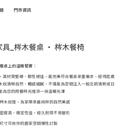
題
門市資訊
具_梣木餐桌 ‧ 梣木餐椅
餐桌上的溫暖堅實：
，其材質堅硬、韌性絕佳，能完美符合餐桌承重需求，經得起歲
木紋清晰自然、觸感細膩，不僅能為空間注入一股北歐清新或日
能為您的用餐時光增添一抹溫暖光澤
然梣木紋理，為家帶來最純粹的自然美感
質密度高、穩定性佳，經久耐用不易變形
桌尺寸可依你的居家空間彈性訂製