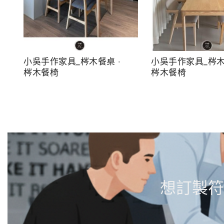
小吳手作家具_梣木餐桌 ‧
小吳手作家具_梣木
梣木餐椅
梣木餐椅
想訂製符