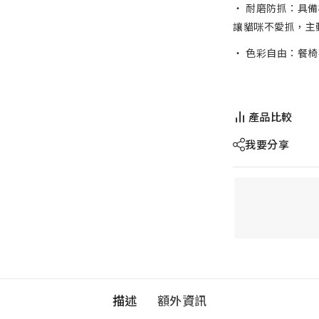
‧ 耐磨防抓：具
讓貓咪不愛抓，主
‧ 色彩自由：餐
產品比較
我要分享
描述
額外資訊