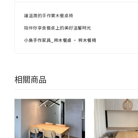
讓溫潤的手作實木餐桌椅
陪伴你享食餐桌上的美好溫馨時光
小吳手作家具_梣木餐桌 ‧ 梣木餐椅
相關商品