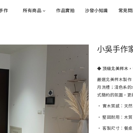
手作
所有商品
作品實拍
沙發小知識
常見問
小吳手作家
◆
頂級北美梣木，
嚴選北美梣木製作
月洗禮；淺色系的
式簡約的氛圍，更
‧ 實木質感：天
‧ 堅固耐用：木
‧ 客製尺寸：餐