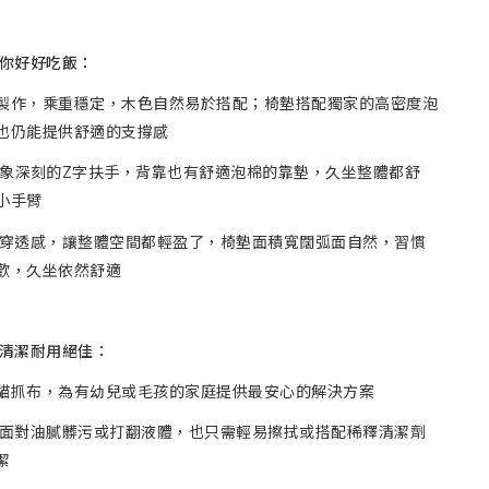
你好好吃飯：
製作，乘重穩定，木色自然易於搭配；椅墊搭配獨家的高密度泡
也仍能提供舒適的支撐感
象深刻的Z字扶手，背靠也有舒適泡棉的靠墊，久坐整體都舒
小手臂
穿透感，讓整體空間都輕盈了，椅墊面積寬闊弧面自然，習慣
歡，久坐依然舒適
清潔耐用絕佳：
貓抓布，為有幼兒或毛孩的家庭提供最安心的解決方案
使面對油膩髒污或打翻液體，也只需輕易擦拭或搭配稀釋清潔劑
潔