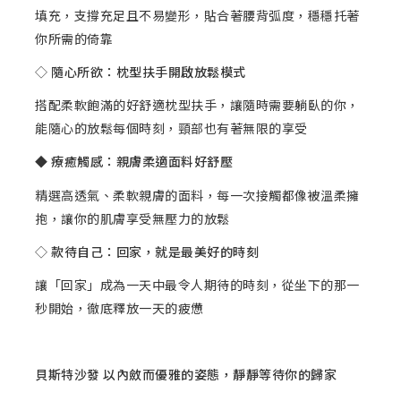
填充，支撐充足且不易變形，貼合著腰背弧度，穩穩托著
你所需的倚靠
◇
隨心所欲：枕型扶手開啟放鬆模式
搭配柔軟飽滿的好舒適枕型扶手，讓隨時需要躺臥的你，
能隨心的放鬆每個時刻，頸部也有著無限的享受
◆ 療癒觸感：親膚柔適面料好舒壓
精選高透氣、柔軟親膚的面料，每一次接觸都像被溫柔擁
抱，讓你的肌膚享受無壓力的放鬆
◇
款待自己：回家，就是最美好的時刻
讓「回家」成為一天中最令人期待的時刻，從坐下的那一
秒開始，徹底釋放一天的疲憊
貝斯特沙發 以內斂而優雅的姿態，靜靜等待你的歸家