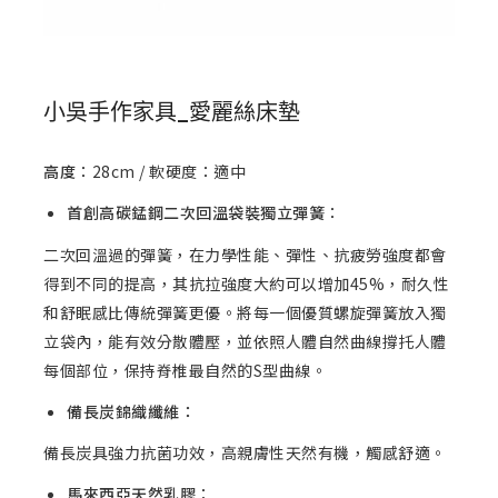
小吳手作家具_愛麗絲床墊
高度
：28cm / 軟硬度：適中
首創高碳錳鋼二次回溫袋裝獨立彈簧
：
二次回溫過的彈簧，在力學性能、彈性、抗疲勞強度都會
得到不同的提高，其抗拉強度大約可以增加45%，耐久性
和舒眠感比傳統彈簧更優。將每一個優質螺旋彈簧放入獨
立袋內，能有效分散體壓，並依照人體自然曲線撐托人體
每個部位，保持脊椎最自然的S型曲線。
備長炭錦織
纖維：
備長炭具強力抗菌功效，高親膚性天然有機，觸感舒適。
馬來西亞天然乳膠
：