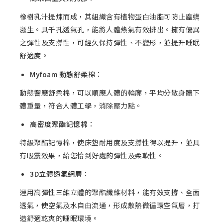
橡樹乳汁提煉而成，其組織含有植物蛋白油脂可防止塵螨
滋生。具千孔透氣孔，能將人體熱氣有效排出。擁有優異
之彈性及支撐性，可經久保持彈性、不變形，並提升睡眠
舒適度。
Myfoam
動態舒柔棉
：
動態響應舒柔棉，可以順應人體的輪廓，平均分散身體下
體重量，符合人體工學，消除壓力點。
高密度聚酯記憶棉
：
特級聚酯記憶棉，使床墊耐用度及支撐性得以提升，並具
有吸震效果，給您恰到好處的彈性及柔軟性。
3D
立體透氣網層
：
運用高彈性三維立體的聚酯纖維材料，能有效支撐、全面
透氣，使空氣及水自由流通，形成散熱微循環空氣層，打
造舒適乾爽的睡眠環境。